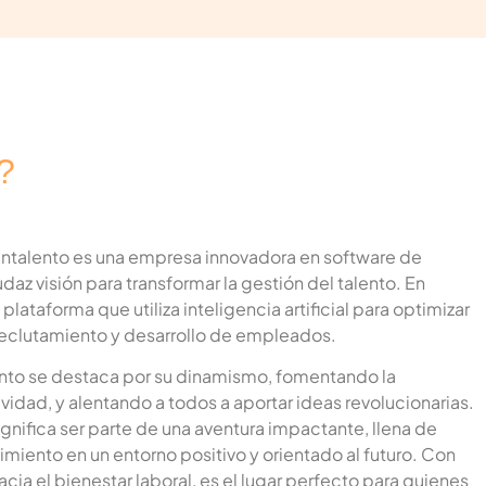
e carrera
entos y fortalezca su imagen como empleador
módulo de marca de empleador y al sitio de carrera
?
e Softy.
talento es una empresa innovadora en software de
az visión para transformar la gestión del talento. En
lataforma que utiliza inteligencia artificial para optimizar
eclutamiento y desarrollo de empleados.
nto se destaca por su dinamismo, fomentando la
ividad, y alentando a todos a aportar ideas revolucionarias.
rding
gnifica ser parte de una aventura impactante, llena de
miento en un entorno positivo y orientado al futuro. Con
sus colaboradores en su integración dentro de
ia el bienestar laboral, es el lugar perfecto para quienes