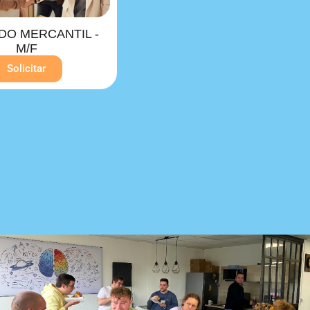
O MERCANTIL -
M/F
Solicitar