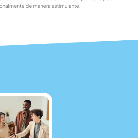
gracias al módulo de onboarding del ATS de
ionalmente de manera estimulante.
to Softy.