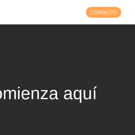
CONTACTO
de reclutamiento
ts de reclutamiento, evalúe a cada candidato para
us conocimientos, sus aptitudes conductuales y
omienza aquí
encias técnicas.