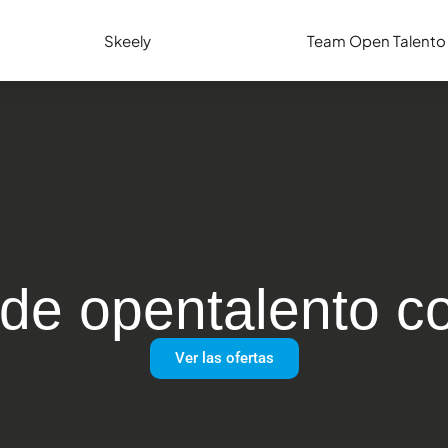
Skeely
Team Open Talento
Tests 
Con los tes
descubrir s
 de opentalento c
sus compet
Ver las ofertas