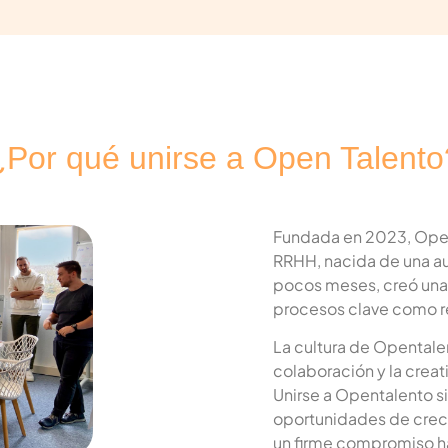
Sitio d
Atraiga tal
gracias al 
¿Por qué unirse a Open Talento
del softwar
Fundada en 2023, Open
RRHH, nacida de una aud
pocos meses, creó una p
procesos clave como r
La cultura de Opentale
colaboración y la creat
Onboa
Unirse a Opentalento si
oportunidades de creci
Acompañe a 
un firme compromiso hac