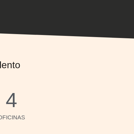
Multidifusión
Multiplique sus posibilidades de reclutar
candidatos utilizando la multidifusión en el
lento
software de reclutamiento Softy.
4
OFICINAS