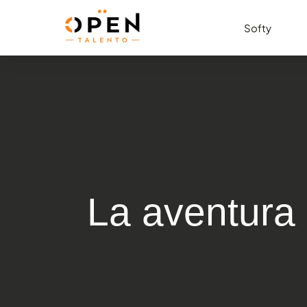
Softy
SOFTY
SKEELY
La aventura